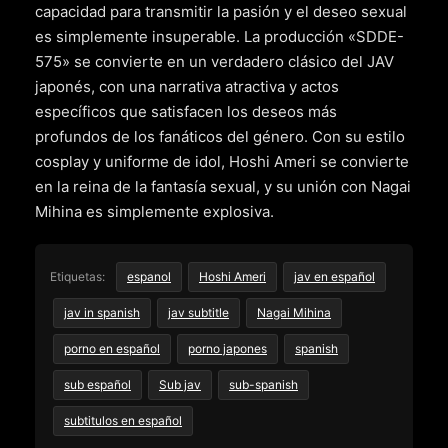
capacidad para transmitir la pasión y el deseo sexual
es simplemente insuperable. La producción «SDDE-
575» se convierte en un verdadero clásico del JAV
japonés, con una narrativa atractiva y actos
específicos que satisfacen los deseos más
profundos de los fanáticos del género. Con su estilo
cosplay y uniforme de idol, Hoshi Ameri se convierte
en la reina de la fantasía sexual, y su unión con Nagai
Mihina es simplemente explosiva.
Etiquetas:
espanol
Hoshi Ameri
jav en español
jav in spanish
jav subtitle
Nagai Mihina
porno en español
porno japones
spanish
sub español
Sub jav
sub-spanish
subtitulos en español