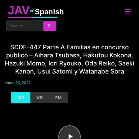
JAV
☰
Spanish
en
🔍
SDDE-447 Parte A Familias en concurso
publico – Aihara Tsubasa, Hakutou Kokona,
Hazuki Momo, Iori Ryouko, Oda Reiko, Saeki
Kanon, Usui Satomi y Watanabe Sora
enero 26, 2022
VIP
VD
FM