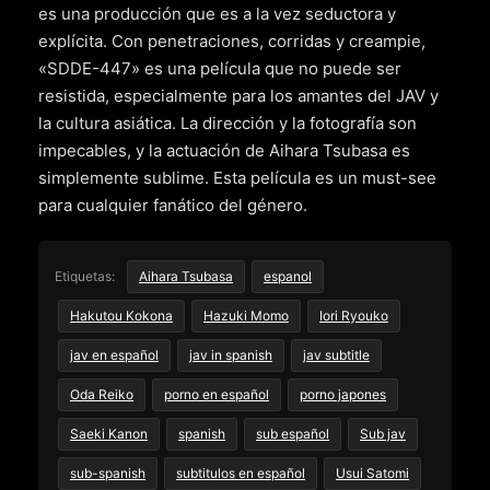
es una producción que es a la vez seductora y
explícita. Con penetraciones, corridas y creampie,
«SDDE-447» es una película que no puede ser
resistida, especialmente para los amantes del JAV y
la cultura asiática. La dirección y la fotografía son
impecables, y la actuación de Aihara Tsubasa es
simplemente sublime. Esta película es un must-see
para cualquier fanático del género.
Etiquetas:
Aihara Tsubasa
espanol
Hakutou Kokona
Hazuki Momo
Iori Ryouko
jav en español
jav in spanish
jav subtitle
Oda Reiko
porno en español
porno japones
Saeki Kanon
spanish
sub español
Sub jav
sub-spanish
subtitulos en español
Usui Satomi