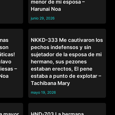
menor de mi esposa –
Harunai Noa
junio 29, 2026
CUÑADA
anas
NKKD-333 Me cautivaron los
 son
pechos indefensos y sin
ticas!
sujetador de la esposa de mi
clavo
hermano, sus pezones
iesas –
estaban erectos, El pene
 Noa
estaba a punto de explotar –
Tachibana Mary
mayo 19, 2026
CUÑADA
a mayor
HND-703 La hermana