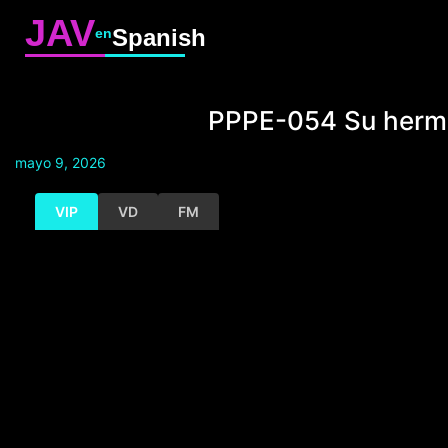
JAV
Spanish
en
PPPE-054 Su herma
mayo 9, 2026
VIP
VD
FM