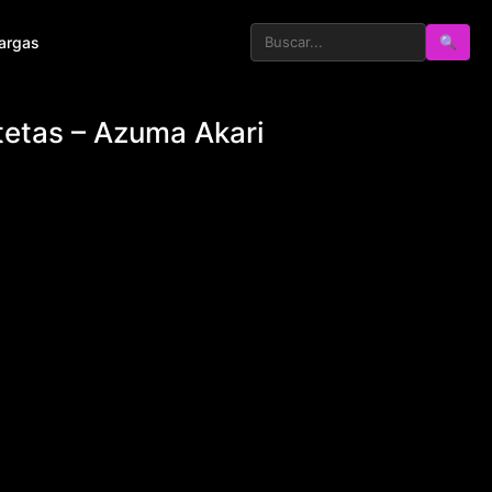
argas
🔍
etas – Azuma Akari