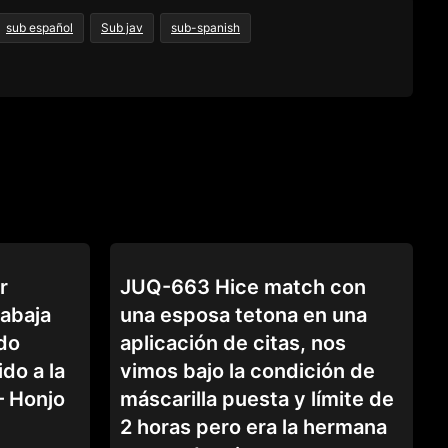
sub español
Sub jav
sub-spanish
CUÑADA
r
JUQ-663 Hice match con
rabaja
una esposa tetona en una
do
aplicación de citas, nos
do a la
vimos bajo la condición de
– Honjo
máscarilla puesta y límite de
2 horas pero era la hermana