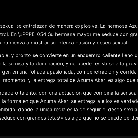
 sexual se entrelazan de manera explosiva. La hermosa Azu
ntrol. En \»PPPE-054 Su hermana mayor me seduce con grand
a comienza a mostrar su intensa pasión y deseo sexual.
ble, y pronto se convierte en un encuentro caliente lleno d
de la sumisa y la dominación, y no puede resistirse a la pr
en en una follada apasionada, con penetración y corrida va
l momento, y la entrega total de Azuma Akari es algo que 
rdadero talento, con una actuación que combina la sensuali
 y la forma en que Azuma Akari se entrega a ellos es verdad
bido, donde la única regla es la de seguir el deseo sexua
uce con grandes tetas\» es algo que no se puede perder. L