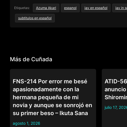
Etiquetas:
Azuma Akari
espanol
jav en español
jav in 
subtitulos en español
Más de Cuñada
CUÑADA
CUÑADA
FNS-214 Por error me besé
ATID-566
apasionadamente con la
anuncio
hermana pequeña de mi
Shiromi
novia y aunque se sonrojó en
julio 17, 202
su primer beso – Ikuta Sana
agosto 1, 2026