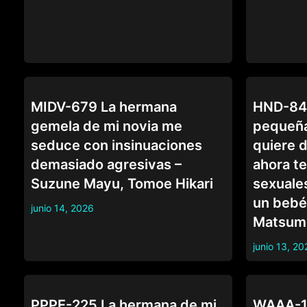
CUÑADA
CUÑADA
MIDV-679 La hermana
HND-84
gemela de mi novia me
pequeña
seduce con insinuaciones
quiere 
demasiado agresivas –
ahora t
Suzune Mayu, Tomoe Hikari
sexuale
un bebé 
junio 14, 2026
Matsum
junio 13, 20
CUÑADA
CUÑADA
PPPE-225 La hermana de mi
WAAA-14