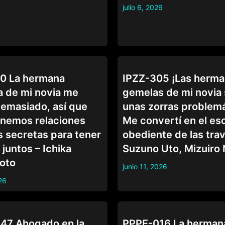
julio 6, 2026
CUÑADA
0 La hermana
IPZZ-305 ¡Las herm
 de mi novia me
gemelas de mi novia
demasiado, así que
unas zorras problemá
enemos relaciones
Me convertí en el es
s secretas para tener
obediente de las trav
juntos – Ichika
Suzuno Uto, Mizuiro
oto
junio 11, 2026
26
CUÑADA
7 Ahogado en la
PPPE-016 La herman