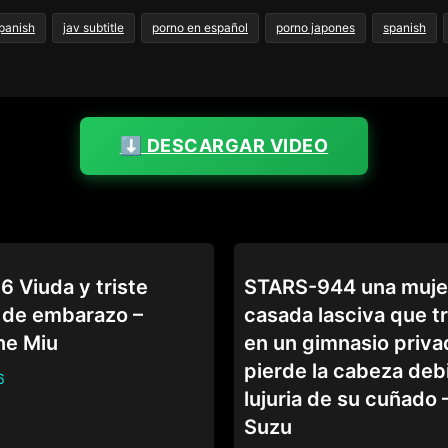
spanish
jav subtitle
porno en español
porno japones
spanish
⬇️ DESCARGAR VIDEO
CUÑADA
 Viuda y triste
STARS-944 una muje
 de embarazo –
casada lasciva que t
ne Miu
en un gimnasio priva
pierde la cabeza debi
6
lujuria de su cuñado 
Suzu