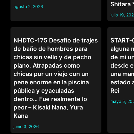
Shitara 
agosto 2, 2026
julio 19, 20
COLEGIALAS
COLEGIALAS
NHDTC-175 Desafío de trajes
START-0
de baño de hombres para
alguna 
chicas sin vello y de pecho
de mi u
plano. Atrapadas como
desde el
chicas por un viejo con un
una mam
pene enorme en la piscina
estado 
pública y eyaculadas
Rei
dentro… Fue realmente lo
mayo 5, 20
peor – Kisaki Nana, Yura
Kana
junio 3, 2026