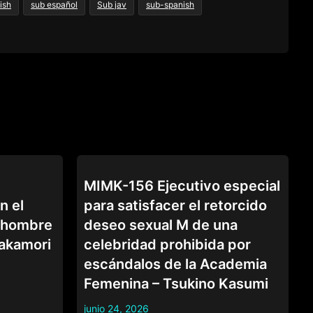
ish
sub español
Sub jav
sub-spanish
COLEGIALAS
MIMK-156 Ejecutivo especial
n el
para satisfacer el retorcido
 hombre
deseo sexual M de una
akamori
celebridad prohibida por
escándalos de la Academia
Femenina – Tsukino Kasumi
junio 24, 2026