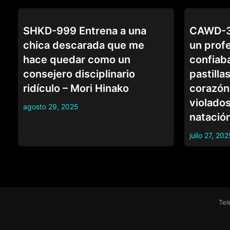
COLEGIALAS
COLEGIALAS
SHKD-999 Entrena a una
CAWD-34
chica descarada que me
un prof
hace quedar como un
confiab
consejero disciplinario
pastilla
ridículo – Mori Hinako
corazón
violados
agosto 29, 2025
natación
julio 27, 202
Tel