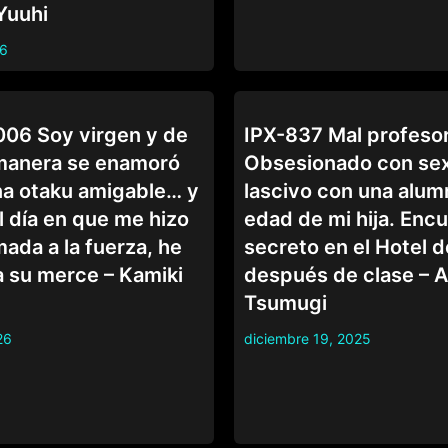
Yuuhi
26
COLEGIALAS
06 Soy virgen y de
IPX-837 Mal profesor
manera se enamoró
Obsesionado con se
na otaku amigable… y
lascivo con una alum
 día en que me hizo
edad de mi hija. Enc
ada a la fuerza, he
secreto en el Hotel 
a su merce – Kamiki
después de clase – A
Tsumugi
26
diciembre 19, 2025