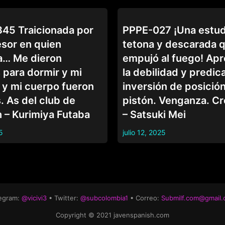
COLEGIALAS
5 Traicionada por
PPPE-027 ¡Una estud
esor en quien
tetona y descarada 
a… Me dieron
empujó al fuego! Ap
s para dormir y mi
la debilidad y predic
 y mi cuerpo fueron
inversión de posición
. As del club de
pistón. Venganza. C
 – Kurimiya Futaba
– Satsuki Mei
5
julio 12, 2025
egram:
@vicivi3
• Twitter:
@subcolombia1
• Correo:
Submilf.com@gmail
Copyright © 2021 javenspanish.com