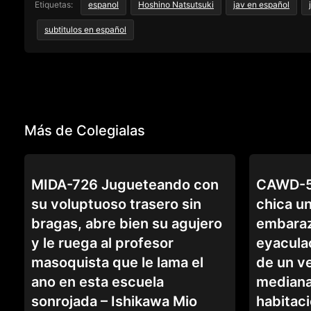
Etiquetas:
espanol
Hoshino Natsutsuki
jav en español
subtitulos en español
Más de Colegialas
COLEGIALAS
COLEGIALAS
MIDA-726 Jugueteando con
CAWD-59
su voluptuoso trasero sin
chica u
bragas, abre bien su agujero
embaraz
y le ruega al profesor
eyacula
masoquista que le lama el
de un v
ano en esta escuela
mediana
sonrojada – Ishikawa Mio
habitaci