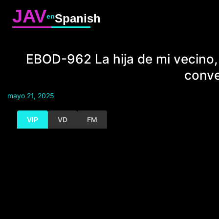
JAV
Spanish
en
EBOD-962 La hija de mi vecino,
conve
mayo 21, 2025
VIP
VD
FM