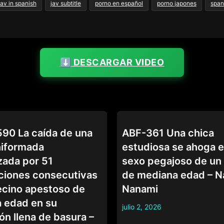
jav in spanish
jav subtitle
porno en español
porno japones
span
⬇️ DESCARGAR VIDEO
COLEGIALAS
0 La caída de una
ABF-361 Una chica
niformada
estudiosa se ahoga e
ada por 51
sexo pegajoso de un
ciones consecutivas
de mediana edad – N
ecino apestoso de
Nanami
 edad en su
julio 2, 2026
ón llena de basura –