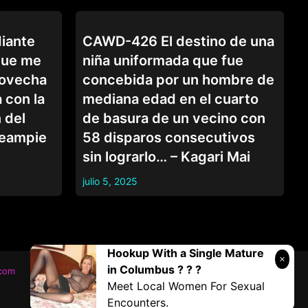
COLEGIALAS
iante
CAWD-426 El destino de una
que me
niña uniformada que fue
rovecha
concebida por un hombre de
a con la
mediana edad en el cuarto
 del
de basura de un vecino con
reampie
58 disparos consecutivos
sin lograrlo… – Kagari Mai
julio 5, 2025
Hookup With a Single Mature
in Columbus ? ? ?
.com
Meet Local Women For Sexual
Encounters.