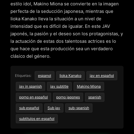
estilo idol, Makino Miona se convierte en la imagen
perfecta de la seducción japonesa, mientras que
Iioka Kanako lleva la situación a un nivel de
intensidad que es difícil de igualar. En este JAV
japonés, la pasión y el deseo son los protagonistas, y
la actuación de estas dos talentosas actrices es lo
que hace que esta producción sea un verdadero
clásico del género.
Etiquetas:
espanol
Iioka Kanako
jav en español
jav in spanish
jav subtitle
Makino Miona
porno en español
porno japones
spanish
sub español
Sub jav
sub-spanish
subtitulos en español