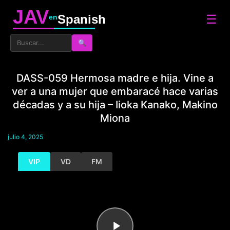
JAV
☰
Spanish
en
🔍
DASS-059 Hermosa madre e hija. Vine a
ver a una mujer que embaracé hace varias
décadas y a su hija – Iioka Kanako, Makino
Miona
julio 4, 2025
VIP
VD
FM